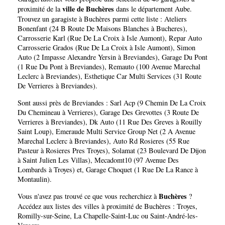
ville de Buchères
proximité de la
dans le département
Aube
.
Trouvez un garagiste à Buchères parmi cette liste :
Ateliers
Bonenfant (24 B Route De Maisons Blanches à Bucheres)
,
Carrosserie Karl (Rue De La Croix à Isle Aumont)
,
Repar Auto
Carrosserie Grados (Rue De La Croix à Isle Aumont)
,
Simon
Auto (2 Impasse Alexandre Yersin à Breviandes)
,
Garage Du Pont
(1 Rue Du Pont à Breviandes)
,
Remauto (100 Avenue Marechal
Leclerc à Breviandes)
,
Esthetique Car Multi Services (31 Route
De Verrieres à Breviandes)
.
Sont aussi près de Breviandes :
Sarl Acp (9 Chemin De La Croix
Du Chemineau à Verrieres)
,
Garage Des Grevottes (3 Route De
Verrieres à Breviandes)
,
Dk Auto (11 Rue Des Greves à Rouilly
Saint Loup)
,
Emeraude Multi Service Group Net (2 A Avenue
Marechal Leclerc à Breviandes)
,
Auto Rd Rosieres (55 Rue
Pasteur à Rosieres Pres Troyes)
,
Solamat (23 Boulevard De Dijon
à Saint Julien Les Villas)
,
Mecadomt10 (97 Avenue Des
Lombards à Troyes)
et,
Garage Choquet (1 Rue De La Rance à
Montaulin)
.
Buchères
Vous n'avez pas trouvé ce que vous recherchiez à
?
Accédez aux listes des villes à proximité de Buchères :
Troyes
,
Romilly-sur-Seine
,
La Chapelle-Saint-Luc
ou
Saint-André-les-