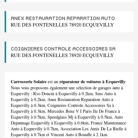
ANEX RESTAURATION REPARATION AUTO
RUE DES FONTENELLES 78920 ECQUEVILLY
COIGNIERES CONTROLE ACCESSOIRES SA
RUE DES FONTENELLES 78920 ECQUEVILLY
Carrosserie Solaire
réparateur de voitures à Ecquevilly
est un
.
Nous vous proposons également une sélection de garages auto à
Ecquevilly :
Rso Doucin
à Ecquevilly à 0.2km,
Sms Auto
à
Ecquevilly à 0.2km,
Anex Restauration Reparation Auto
à
Ecquevilly à 0.3km,
Coignieres Controle Accessoires Sa
à
Ecquevilly à 0.3km,
Mercedes Benz V I Paris Ile De France
à
Ecquevilly à 0.5km,
Speedglass Mj
à Ecquevilly à 0.5km,
Auto
Depannage Ecquevilly
à Ecquevilly à 0.6km,
France Maintenance
Auto
à Ecquevilly à 0.7km,
Association Les Amis De La Bielle
à
Ecquevilly à 0.7km et
Vincent Auto
à Bouafle à 2.1km.