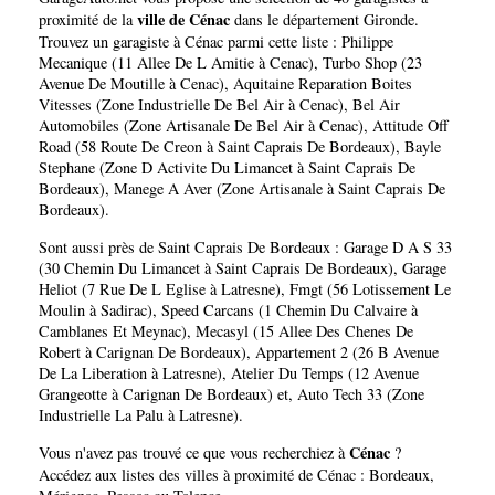
ville de Cénac
proximité de la
dans le département
Gironde
.
Trouvez un garagiste à Cénac parmi cette liste :
Philippe
Mecanique (11 Allee De L Amitie à Cenac)
,
Turbo Shop (23
Avenue De Moutille à Cenac)
,
Aquitaine Reparation Boites
Vitesses (Zone Industrielle De Bel Air à Cenac)
,
Bel Air
Automobiles (Zone Artisanale De Bel Air à Cenac)
,
Attitude Off
Road (58 Route De Creon à Saint Caprais De Bordeaux)
,
Bayle
Stephane (Zone D Activite Du Limancet à Saint Caprais De
Bordeaux)
,
Manege A Aver (Zone Artisanale à Saint Caprais De
Bordeaux)
.
Sont aussi près de Saint Caprais De Bordeaux :
Garage D A S 33
(30 Chemin Du Limancet à Saint Caprais De Bordeaux)
,
Garage
Heliot (7 Rue De L Eglise à Latresne)
,
Fmgt (56 Lotissement Le
Moulin à Sadirac)
,
Speed Carcans (1 Chemin Du Calvaire à
Camblanes Et Meynac)
,
Mecasyl (15 Allee Des Chenes De
Robert à Carignan De Bordeaux)
,
Appartement 2 (26 B Avenue
De La Liberation à Latresne)
,
Atelier Du Temps (12 Avenue
Grangeotte à Carignan De Bordeaux)
et,
Auto Tech 33 (Zone
Industrielle La Palu à Latresne)
.
Cénac
Vous n'avez pas trouvé ce que vous recherchiez à
?
Accédez aux listes des villes à proximité de Cénac :
Bordeaux
,