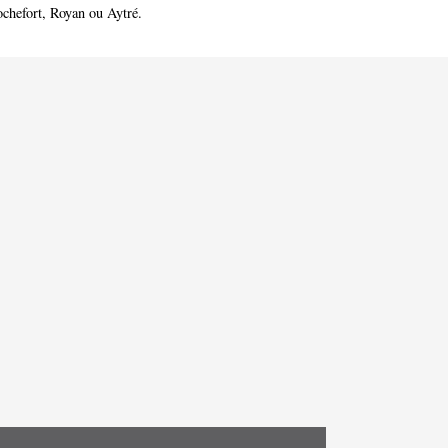
chefort
,
Royan
ou
Aytré
.