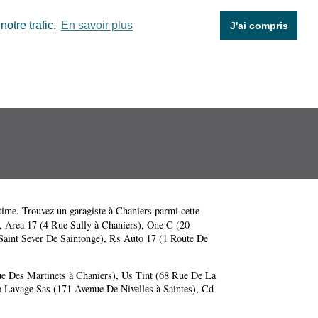
otre trafic.
En savoir plus
J'ai compris
time
. Trouvez un garagiste à Chaniers parmi cette
,
Area 17 (4 Rue Sully à Chaniers)
,
One C (20
Saint Sever De Saintonge)
,
Rs Auto 17 (1 Route De
e Des Martinets à Chaniers)
,
Us Tint (68 Rue De La
 Lavage Sas (171 Avenue De Nivelles à Saintes)
,
Cd