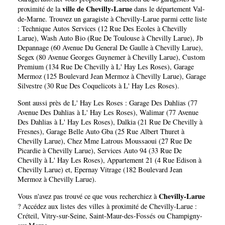
ville de Chevilly-Larue
proximité de la
dans le département
Val-
de-Marne
. Trouvez un garagiste à Chevilly-Larue parmi cette liste
:
Technique Autos Services (12 Rue Des Ecoles à Chevilly
Larue)
,
Wash Auto Bio (Rue De Toulouse à Chevilly Larue)
,
Jb
Depannage (60 Avenue Du General De Gaulle à Chevilly Larue)
,
Segex (80 Avenue Georges Guynemer à Chevilly Larue)
,
Custom
Premium (134 Rue De Chevilly à L' Hay Les Roses)
,
Garage
Mermoz (125 Boulevard Jean Mermoz à Chevilly Larue)
,
Garage
Silvestre (30 Rue Des Coquelicots à L' Hay Les Roses)
.
Sont aussi près de L' Hay Les Roses :
Garage Des Dahlias (77
Avenue Des Dahlias à L' Hay Les Roses)
,
Walimar (77 Avenue
Des Dahlias à L' Hay Les Roses)
,
Dalkia (21 Rue De Chevilly à
Fresnes)
,
Garage Belle Auto Gba (25 Rue Albert Thuret à
Chevilly Larue)
,
Chez Mme Latrous Moussaoui (27 Rue De
Picardie à Chevilly Larue)
,
Services Auto 94 (33 Rue De
Chevilly à L' Hay Les Roses)
,
Appartement 21 (4 Rue Edison à
Chevilly Larue)
et,
Epernay Vitrage (182 Boulevard Jean
Mermoz à Chevilly Larue)
.
Chevilly-Larue
Vous n'avez pas trouvé ce que vous recherchiez à
? Accédez aux listes des villes à proximité de Chevilly-Larue :
Créteil
,
Vitry-sur-Seine
,
Saint-Maur-des-Fossés
ou
Champigny-