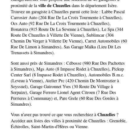
ville de Chuzelles
proximité de la
dans le département
Isère
.
Trouvez un garagiste à Chuzelles parmi cette liste :
Labbe Pascal
Carrosier Auto (204 Rue De La Croix Tourmente à Chuzelles)
,
Ocs Auto (92 Rue De La Croix Tourmente à Chuzelles)
,
Bonaterra (915 Route De La Sevenne à Chuzelles)
,
Le Spa (344
Route De Chuzelles à Villette De Vienne)
,
Sublimcar (304
Chemin Du Verger à Villette De Vienne)
,
Carret Automobiles (60
Rue De Limon à Simandres)
,
Sas Garage Malka (Lieu Dit Les
Trenassets à Simandres)
.
Sont aussi près de Simandres :
Cdbosse (980 Rue Des Pachottes
à Simandres)
,
Mgs Auto (8 Impasse Rodet à Chuzelles)
,
Pickup
Center Sarl (8 Impasse Rodet à Chuzelles)
,
Automobiles B.m.c.
(Leveau à Vienne)
,
Atelier Prc (420 Chemin De Montrozier à
Seyssuel)
,
Garage Guironnet Yves (30 Route Du Village à
Serpaize)
,
Garage Ferrero Lionel Agent Citroen (7 Rue Des
Perrieres à Communay)
et,
Pare Grele (60 Rue Des Gordes à
Simandres)
.
Chuzelles
Vous n'avez pas trouvé ce que vous recherchiez à
?
Accédez aux listes des villes à proximité de Chuzelles :
Grenoble
,
Échirolles
,
Saint-Martin-d'Hères
ou
Vienne
.