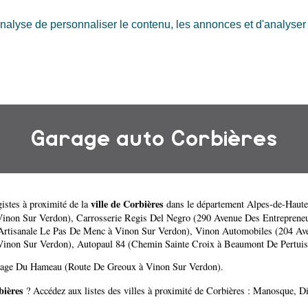
nalyse de personnaliser le contenu, les annonces et d'analyser n
Garage auto Corbières
ville de Corbières
istes à proximité de la
dans le département
Alpes-de-Haute
Vinon Sur Verdon)
,
Carrosserie Regis Del Negro (290 Avenue Des Entreprene
rtisanale Le Pas De Menc à Vinon Sur Verdon)
,
Vinon Automobiles (204 Av
Vinon Sur Verdon)
,
Autopaul 84 (Chemin Sainte Croix à Beaumont De Pertuis
rage Du Hameau (Route De Greoux à Vinon Sur Verdon)
.
bières
? Accédez aux listes des villes à proximité de Corbières :
Manosque
,
Di