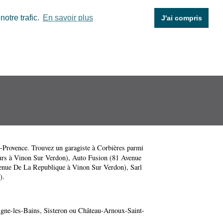
otre trafic.
En savoir plus
J'ai compris
-Provence
. Trouvez un garagiste à Corbières parmi
urs à Vinon Sur Verdon)
,
Auto Fusion (81 Avenue
enue De La Republique à Vinon Sur Verdon)
,
Sarl
)
.
gne-les-Bains
,
Sisteron
ou
Château-Arnoux-Saint-