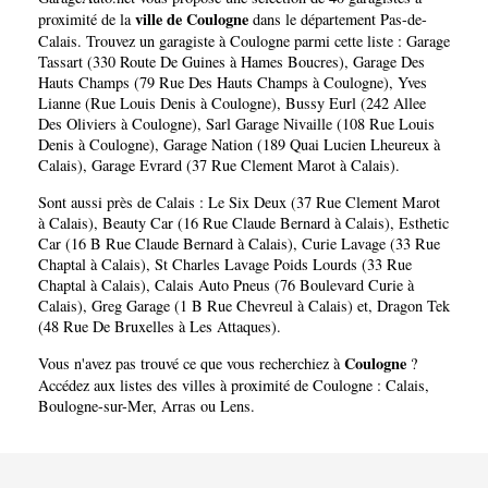
ville de Coulogne
proximité de la
dans le département
Pas-de-
Calais
. Trouvez un garagiste à Coulogne parmi cette liste :
Garage
Tassart (330 Route De Guines à Hames Boucres)
,
Garage Des
Hauts Champs (79 Rue Des Hauts Champs à Coulogne)
,
Yves
Lianne (Rue Louis Denis à Coulogne)
,
Bussy Eurl (242 Allee
Des Oliviers à Coulogne)
,
Sarl Garage Nivaille (108 Rue Louis
Denis à Coulogne)
,
Garage Nation (189 Quai Lucien Lheureux à
Calais)
,
Garage Evrard (37 Rue Clement Marot à Calais)
.
Sont aussi près de Calais :
Le Six Deux (37 Rue Clement Marot
à Calais)
,
Beauty Car (16 Rue Claude Bernard à Calais)
,
Esthetic
Car (16 B Rue Claude Bernard à Calais)
,
Curie Lavage (33 Rue
Chaptal à Calais)
,
St Charles Lavage Poids Lourds (33 Rue
Chaptal à Calais)
,
Calais Auto Pneus (76 Boulevard Curie à
Calais)
,
Greg Garage (1 B Rue Chevreul à Calais)
et,
Dragon Tek
(48 Rue De Bruxelles à Les Attaques)
.
Coulogne
Vous n'avez pas trouvé ce que vous recherchiez à
?
Accédez aux listes des villes à proximité de Coulogne :
Calais
,
Boulogne-sur-Mer
,
Arras
ou
Lens
.