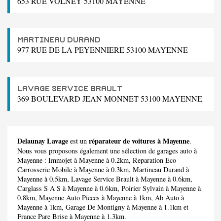
653 RUE VOLNEY 53100 MAYENNE
MARTINEAU DURAND
977 RUE DE LA PEYENNIERE 53100 MAYENNE
LAVAGE SERVICE BRAULT
369 BOULEVARD JEAN MONNET 53100 MAYENNE
Delaunay Lavage
réparateur de voitures à Mayenne
est un
.
Nous vous proposons également une sélection de garages auto à
Mayenne :
Immojet
à Mayenne à 0.2km,
Reparation Eco
Carrosserie Mobile
à Mayenne à 0.3km,
Martineau Durand
à
Mayenne à 0.5km,
Lavage Service Brault
à Mayenne à 0.6km,
Carglass S A S
à Mayenne à 0.6km,
Poirier Sylvain
à Mayenne à
0.8km,
Mayenne Auto Pieces
à Mayenne à 1km,
Ab Auto
à
Mayenne à 1km,
Garage De Montigny
à Mayenne à 1.1km et
France Pare Brise
à Mayenne à 1.3km.