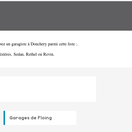
vez un garagiste à Donchery parmi cette liste :.
ézières
,
Sedan
,
Rethel
ou
Revin
.
Garages de Floing