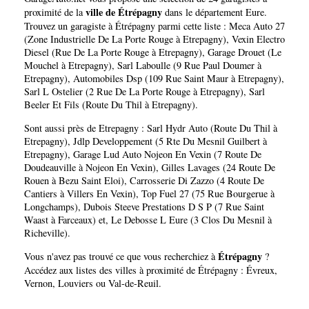
ville de Étrépagny
proximité de la
dans le département
Eure
.
Trouvez un garagiste à Étrépagny parmi cette liste :
Meca Auto 27
(Zone Industrielle De La Porte Rouge à Etrepagny)
,
Vexin Electro
Diesel (Rue De La Porte Rouge à Etrepagny)
,
Garage Drouet (Le
Mouchel à Etrepagny)
,
Sarl Laboulle (9 Rue Paul Doumer à
Etrepagny)
,
Automobiles Dsp (109 Rue Saint Maur à Etrepagny)
,
Sarl L Ostelier (2 Rue De La Porte Rouge à Etrepagny)
,
Sarl
Beeler Et Fils (Route Du Thil à Etrepagny)
.
Sont aussi près de Etrepagny :
Sarl Hydr Auto (Route Du Thil à
Etrepagny)
,
Jdlp Developpement (5 Rte Du Mesnil Guilbert à
Etrepagny)
,
Garage Lud Auto Nojeon En Vexin (7 Route De
Doudeauville à Nojeon En Vexin)
,
Gilles Lavages (24 Route De
Rouen à Bezu Saint Eloi)
,
Carrosserie Di Zazzo (4 Route De
Cantiers à Villers En Vexin)
,
Top Fuel 27 (75 Rue Bourgerue à
Longchamps)
,
Dubois Steeve Prestations D S P (7 Rue Saint
Waast à Farceaux)
et,
Le Debosse L Eure (3 Clos Du Mesnil à
Richeville)
.
Étrépagny
Vous n'avez pas trouvé ce que vous recherchiez à
?
Accédez aux listes des villes à proximité de Étrépagny :
Évreux
,
Vernon
,
Louviers
ou
Val-de-Reuil
.