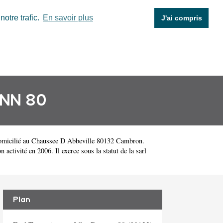
otre trafic.
En savoir plus
J'ai compris
NN 80
omicilié au Chaussee D Abbeville 80132 Cambron.
ivité en 2006. Il exerce sous la statut de la sarl
Plan