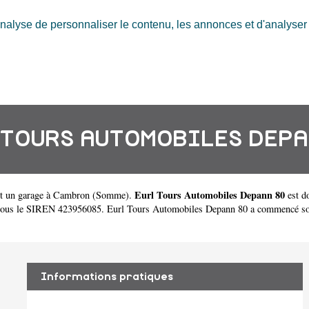
nalyse de personnaliser le contenu, les annonces et d'analyser n
 TOURS AUTOMOBILES DEPA
Eurl Tours Automobiles Depann 80
t un
garage à Cambron
(
Somme
).
est d
us le SIREN 423956085. Eurl Tours Automobiles Depann 80 a commencé son act
Informations pratiques