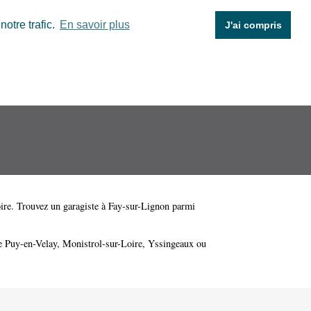
otre trafic.
En savoir plus
J'ai compris
ire
. Trouvez un garagiste à Fay-sur-Lignon parmi
e Puy-en-Velay
,
Monistrol-sur-Loire
,
Yssingeaux
ou