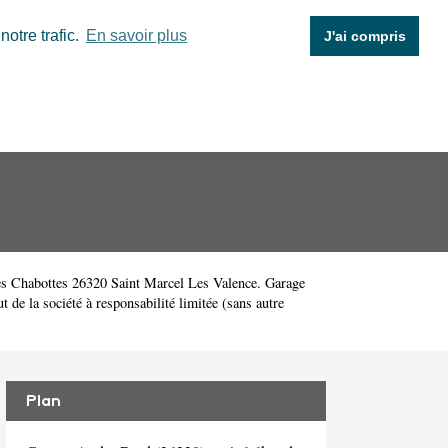
otre trafic.
En savoir plus
J'ai compris
es Chabottes 26320 Saint Marcel Les Valence. Garage
e la société à responsabilité limitée (sans autre
Plan