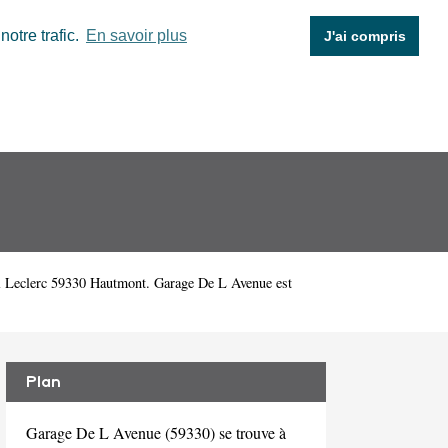
otre trafic.
En savoir plus
J'ai compris
l Leclerc 59330 Hautmont. Garage De L Avenue est
Plan
Garage De L Avenue (59330) se trouve à