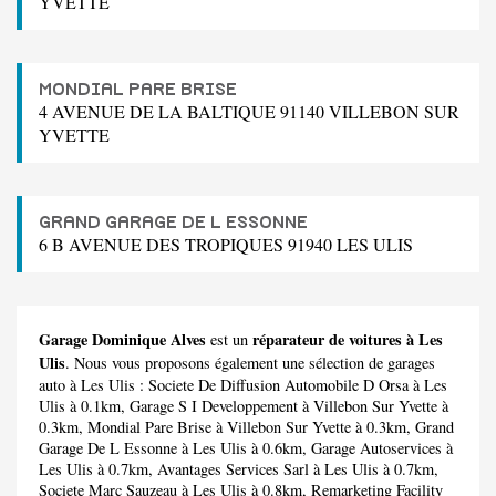
YVETTE
MONDIAL PARE BRISE
4 AVENUE DE LA BALTIQUE 91140 VILLEBON SUR
YVETTE
GRAND GARAGE DE L ESSONNE
6 B AVENUE DES TROPIQUES 91940 LES ULIS
Garage Dominique Alves
réparateur de voitures à Les
est un
Ulis
. Nous vous proposons également une sélection de garages
auto à Les Ulis :
Societe De Diffusion Automobile D Orsa
à Les
Ulis à 0.1km,
Garage S I Developpement
à Villebon Sur Yvette à
0.3km,
Mondial Pare Brise
à Villebon Sur Yvette à 0.3km,
Grand
Garage De L Essonne
à Les Ulis à 0.6km,
Garage Autoservices
à
Les Ulis à 0.7km,
Avantages Services Sarl
à Les Ulis à 0.7km,
Societe Marc Sauzeau
à Les Ulis à 0.8km,
Remarketing Facility