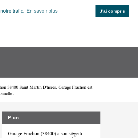
otre trafic.
En savoir plus
J'ai compris
hon 38400 Saint Martin D'heres. Garage Frachon est
onnelle .
Plan
Garage Frachon (38400) a son siège à