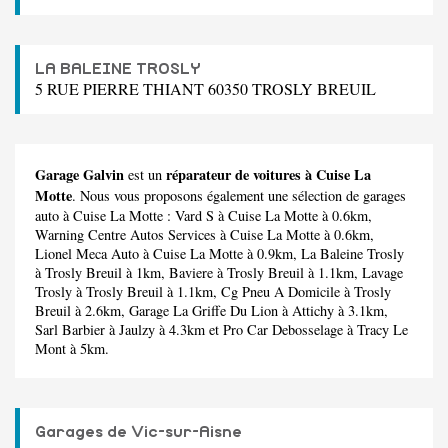
LA BALEINE TROSLY
5 RUE PIERRE THIANT 60350 TROSLY BREUIL
Garage Galvin
réparateur de voitures à Cuise La
est un
Motte
. Nous vous proposons également une sélection de garages
auto à Cuise La Motte :
Vard S
à Cuise La Motte à 0.6km,
Warning Centre Autos Services
à Cuise La Motte à 0.6km,
Lionel Meca Auto
à Cuise La Motte à 0.9km,
La Baleine Trosly
à Trosly Breuil à 1km,
Baviere
à Trosly Breuil à 1.1km,
Lavage
Trosly
à Trosly Breuil à 1.1km,
Cg Pneu A Domicile
à Trosly
Breuil à 2.6km,
Garage La Griffe Du Lion
à Attichy à 3.1km,
Sarl Barbier
à Jaulzy à 4.3km et
Pro Car Debosselage
à Tracy Le
Mont à 5km.
Garages de Vic-sur-Aisne