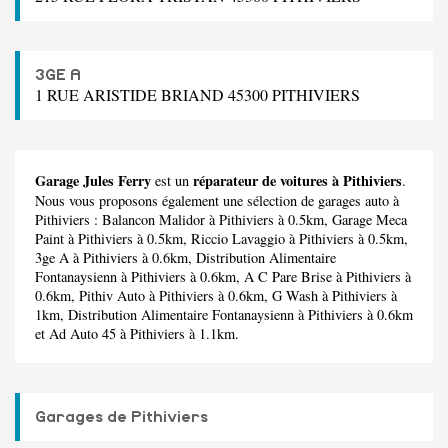
3GE A
1 RUE ARISTIDE BRIAND 45300 PITHIVIERS
Garage Jules Ferry
réparateur de voitures à Pithiviers
est un
.
Nous vous proposons également une sélection de garages auto à
Pithiviers :
Balancon Malidor
à Pithiviers à 0.5km,
Garage Meca
Paint
à Pithiviers à 0.5km,
Riccio Lavaggio
à Pithiviers à 0.5km,
3ge A
à Pithiviers à 0.6km,
Distribution Alimentaire
Fontanaysienn
à Pithiviers à 0.6km,
A C Pare Brise
à Pithiviers à
0.6km,
Pithiv Auto
à Pithiviers à 0.6km,
G Wash
à Pithiviers à
1km,
Distribution Alimentaire Fontanaysienn
à Pithiviers à 0.6km
et
Ad Auto 45
à Pithiviers à 1.1km.
Garages de Pithiviers