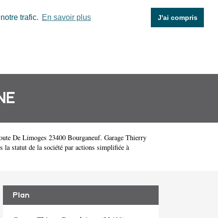
otre trafic.
En savoir plus
J'ai compris
NE
Route De Limoges 23400 Bourganeuf. Garage Thierry
 statut de la société par actions simplifiée à
Plan