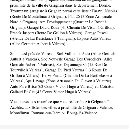
ville de Grignan
proximité de la
dans le département
Drôme
.
Trouvez un garagiste à Grignan parmi cette liste :
Faravel Nicolas
(Route De Montelimar à Grignan)
,
Flat 26 (3 Zone Artisanale
Nord à Grignan)
,
Am Developpement (Quartier Le Roset à
Grignan)
,
Garage David Roux (41 Chemin De Visan à Grillon)
,
Franck Jaspart (Route De Grillon à Valreas)
,
Garage Pascal
(Avenue De La Resistance à Taulignan)
,
Espace Auto Valreas
(Allee Germain Aubert à Valreas)
.
Sont aussi près de Valreas :
Sarl Vuillemin Auto (Allee Germain
Aubert à Valreas)
,
Soc Nouvelle Garage Des Cordeliers (Allee
Germain Aubert à Valreas)
,
Sos Depannage 84 (15 Rue De
Tourville à Valreas)
,
Garage Du Pied Vaurias (13 Route De
Grillon à Valreas)
,
Herve Pneus (Chemin De La Barthelasse à
Valreas)
,
3ps Lavage (Zone Artisanale Du Clavon à Valaurie)
,
Auto Pare Brise (62 Cours Victor Hugo à Valreas)
et,
Coiraton
Gallaud Et Cie (42 Cours Victor Hugo à Valreas)
.
Grignan
Vous n'avez pas trouvé ce que vous recherchiez à
?
Accédez aux listes des villes à proximité de Grignan :
Valence
,
Montélimar
,
Romans-sur-Isère
ou
Bourg-lès-Valence
.