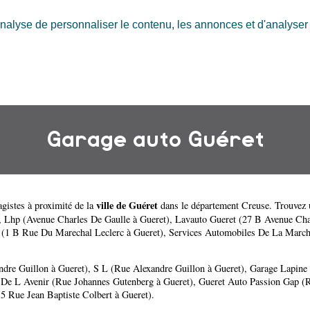
nalyse de personnaliser le contenu, les annonces et d'analyser n
Garage auto Guéret
ville de Guéret
gistes à proximité de la
dans le département
Creuse
. Trouvez 
,
Lhp (Avenue Charles De Gaulle à Gueret)
,
Lavauto Gueret (27 B Avenue Cha
 (1 B Rue Du Marechal Leclerc à Gueret)
,
Services Automobiles De La March
ndre Guillon à Gueret)
,
S L (Rue Alexandre Guillon à Gueret)
,
Garage Lapine
 De L Avenir (Rue Johannes Gutenberg à Gueret)
,
Gueret Auto Passion Gap (
5 Rue Jean Baptiste Colbert à Gueret)
.