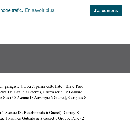
otre trafic.
En savoir plus
J'ai compris
un garagiste à Guéret parmi cette liste :
Brive Pare
rles De Gaulle à Gueret)
,
Carrosserie Le Galliard (1
e Sas (50 Avenue D Auvergne à Gueret)
,
Carglass S
 (4 Avenue Du Bourbonnais à Gueret)
,
Garage S
Rue Johannes Gutenberg à Gueret)
,
Groupe Pene (2