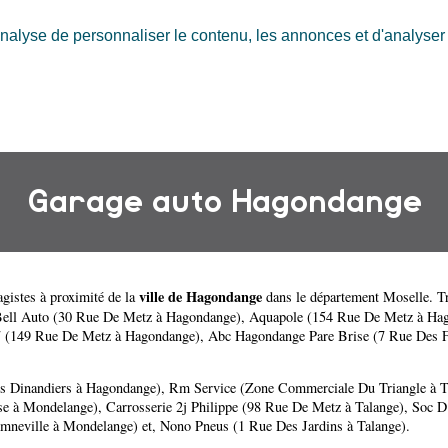
nalyse de personnaliser le contenu, les annonces et d'analyser n
Garage auto Hagondange
ville de Hagondange
gistes à proximité de la
dans le département
Moselle
. T
ell Auto (30 Rue De Metz à Hagondange)
,
Aquapole (154 Rue De Metz à Ha
7 (149 Rue De Metz à Hagondange)
,
Abc Hagondange Pare Brise (7 Rue Des 
s Dinandiers à Hagondange)
,
Rm Service (Zone Commerciale Du Triangle à T
se à Mondelange)
,
Carrosserie 2j Philippe (98 Rue De Metz à Talange)
,
Soc D
mneville à Mondelange)
et,
Nono Pneus (1 Rue Des Jardins à Talange)
.