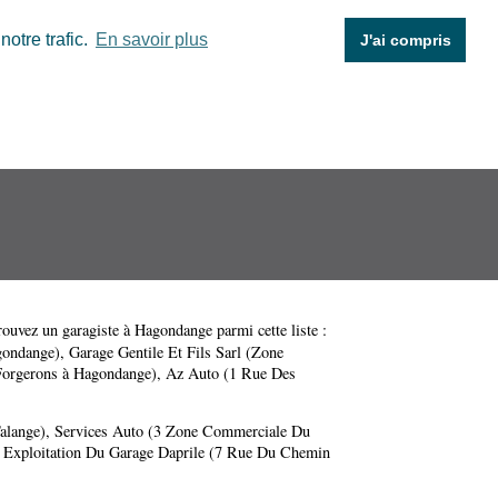
otre trafic.
En savoir plus
J'ai compris
rouvez un garagiste à Hagondange parmi cette liste :
gondange)
,
Garage Gentile Et Fils Sarl (Zone
Forgerons à Hagondange)
,
Az Auto (1 Rue Des
alange)
,
Services Auto (3 Zone Commerciale Du
 Exploitation Du Garage Daprile (7 Rue Du Chemin