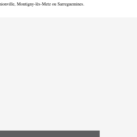
ionville
,
Montigny-lès-Metz
ou
Sarreguemines
.