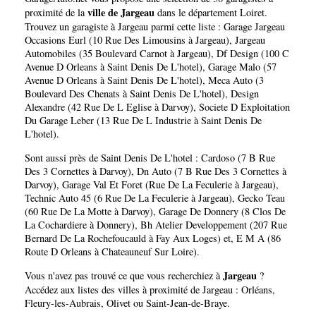
ville de Jargeau
proximité de la
dans le département
Loiret
.
Trouvez un garagiste à Jargeau parmi cette liste :
Garage Jargeau
Occasions Eurl (10 Rue Des Limousins à Jargeau)
,
Jargeau
Automobiles (35 Boulevard Carnot à Jargeau)
,
Df Design (100 C
Avenue D Orleans à Saint Denis De L'hotel)
,
Garage Malo (57
Avenue D Orleans à Saint Denis De L'hotel)
,
Meca Auto (3
Boulevard Des Chenats à Saint Denis De L'hotel)
,
Design
Alexandre (42 Rue De L Eglise à Darvoy)
,
Societe D Exploitation
Du Garage Leber (13 Rue De L Industrie à Saint Denis De
L'hotel)
.
Sont aussi près de Saint Denis De L'hotel :
Cardoso (7 B Rue
Des 3 Cornettes à Darvoy)
,
Dn Auto (7 B Rue Des 3 Cornettes à
Darvoy)
,
Garage Val Et Foret (Rue De La Feculerie à Jargeau)
,
Technic Auto 45 (6 Rue De La Feculerie à Jargeau)
,
Gecko Teau
(60 Rue De La Motte à Darvoy)
,
Garage De Donnery (8 Clos De
La Cochardiere à Donnery)
,
Bh Atelier Developpement (207 Rue
Bernard De La Rochefoucauld à Fay Aux Loges)
et,
E M A (86
Route D Orleans à Chateauneuf Sur Loire)
.
Jargeau
Vous n'avez pas trouvé ce que vous recherchiez à
?
Accédez aux listes des villes à proximité de Jargeau :
Orléans
,
Fleury-les-Aubrais
,
Olivet
ou
Saint-Jean-de-Braye
.