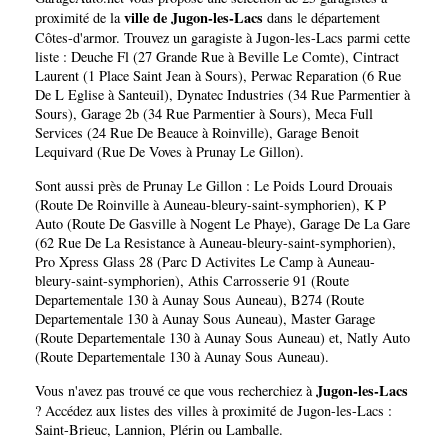
ville de Jugon-les-Lacs
proximité de la
dans le département
Côtes-d'armor
. Trouvez un garagiste à Jugon-les-Lacs parmi cette
liste :
Deuche Fl (27 Grande Rue à Beville Le Comte)
,
Cintract
Laurent (1 Place Saint Jean à Sours)
,
Perwac Reparation (6 Rue
De L Eglise à Santeuil)
,
Dynatec Industries (34 Rue Parmentier à
Sours)
,
Garage 2b (34 Rue Parmentier à Sours)
,
Meca Full
Services (24 Rue De Beauce à Roinville)
,
Garage Benoit
Lequivard (Rue De Voves à Prunay Le Gillon)
.
Sont aussi près de Prunay Le Gillon :
Le Poids Lourd Drouais
(Route De Roinville à Auneau-bleury-saint-symphorien)
,
K P
Auto (Route De Gasville à Nogent Le Phaye)
,
Garage De La Gare
(62 Rue De La Resistance à Auneau-bleury-saint-symphorien)
,
Pro Xpress Glass 28 (Parc D Activites Le Camp à Auneau-
bleury-saint-symphorien)
,
Athis Carrosserie 91 (Route
Departementale 130 à Aunay Sous Auneau)
,
B274 (Route
Departementale 130 à Aunay Sous Auneau)
,
Master Garage
(Route Departementale 130 à Aunay Sous Auneau)
et,
Natly Auto
(Route Departementale 130 à Aunay Sous Auneau)
.
Jugon-les-Lacs
Vous n'avez pas trouvé ce que vous recherchiez à
? Accédez aux listes des villes à proximité de Jugon-les-Lacs :
Saint-Brieuc
,
Lannion
,
Plérin
ou
Lamballe
.