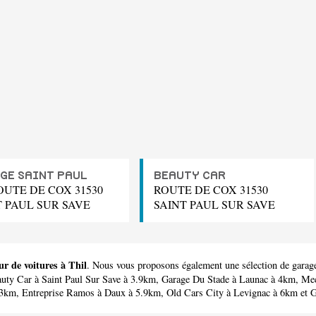
GE SAINT PAUL
BEAUTY CAR
OUTE DE COX 31530
ROUTE DE COX 31530
T PAUL SUR SAVE
SAINT PAUL SUR SAVE
ur de voitures à Thil
. Nous vous proposons également une sélection de garage
uty Car
à Saint Paul Sur Save à 3.9km,
Garage Du Stade
à Launac à 4km,
Mec
.3km,
Entreprise Ramos
à Daux à 5.9km,
Old Cars City
à Levignac à 6km et
G