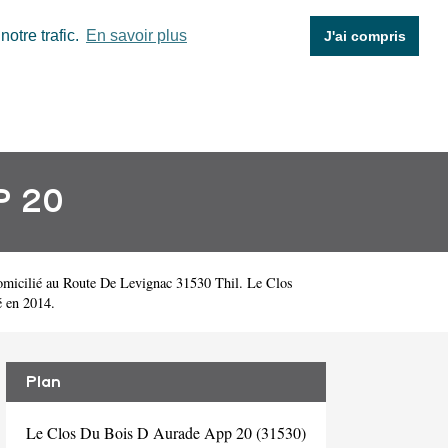
otre trafic.
En savoir plus
J'ai compris
P 20
omicilié au Route De Levignac 31530 Thil. Le Clos
 en 2014.
Plan
Le Clos Du Bois D Aurade App 20 (31530)