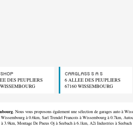
OSHOP
CARGLASS S A S
LEE DES PEUPLIERS
6 ALLEE DES PEUPLIERS
0 WISSEMBOURG
67160 WISSEMBOURG
embourg
. Nous vous proposons également une sélection de garages auto à Wi
 Wissembourg à 0.6km,
Sarl Trendel Francois
à Wissembourg à 0.7km,
Autoc
z à 3.9km,
Montage De Pneus Oj
à Seebach à 6.1km,
A2i Industries
à Seebach 