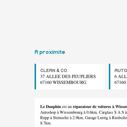
A proximite
CLEAN & CO
AUT
37 ALLEE DES PEUPLIERS
6 AL
67160 WISSEMBOURG
6716
Le Dauphin
réparateur de voitures à Wiss
est un
Autoshop
à Wissembourg à 0.6km,
Carglass S A S
à
Rupp
à Steinseltz à 2.9km,
Garage Lustig
à Riedselt
8.7km.