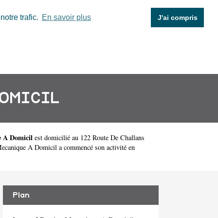
otre trafic.
En savoir plus
J'ai compris
DOMICIL
 A Domicil
est domicilié au 122 Route De Challans
ecanique A Domicil a commencé son activité en
Plan