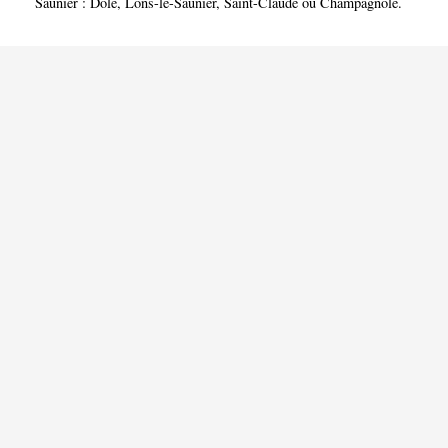
Saunier :
Dole
,
Lons-le-Saunier
,
Saint-Claude
ou
Champagnole
.