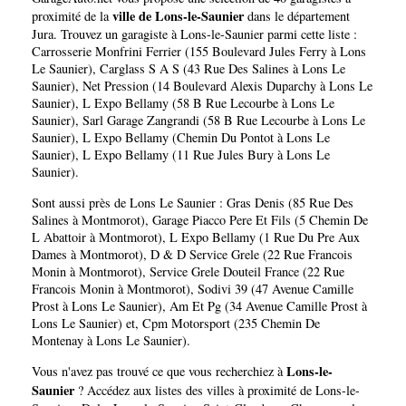
ville de Lons-le-Saunier
proximité de la
dans le département
Jura
. Trouvez un garagiste à Lons-le-Saunier parmi cette liste :
Carrosserie Monfrini Ferrier (155 Boulevard Jules Ferry à Lons
Le Saunier)
,
Carglass S A S (43 Rue Des Salines à Lons Le
Saunier)
,
Net Pression (14 Boulevard Alexis Duparchy à Lons Le
Saunier)
,
L Expo Bellamy (58 B Rue Lecourbe à Lons Le
Saunier)
,
Sarl Garage Zangrandi (58 B Rue Lecourbe à Lons Le
Saunier)
,
L Expo Bellamy (Chemin Du Pontot à Lons Le
Saunier)
,
L Expo Bellamy (11 Rue Jules Bury à Lons Le
Saunier)
.
Sont aussi près de Lons Le Saunier :
Gras Denis (85 Rue Des
Salines à Montmorot)
,
Garage Piacco Pere Et Fils (5 Chemin De
L Abattoir à Montmorot)
,
L Expo Bellamy (1 Rue Du Pre Aux
Dames à Montmorot)
,
D & D Service Grele (22 Rue Francois
Monin à Montmorot)
,
Service Grele Douteil France (22 Rue
Francois Monin à Montmorot)
,
Sodivi 39 (47 Avenue Camille
Prost à Lons Le Saunier)
,
Am Et Pg (34 Avenue Camille Prost à
Lons Le Saunier)
et,
Cpm Motorsport (235 Chemin De
Montenay à Lons Le Saunier)
.
Lons-le-
Vous n'avez pas trouvé ce que vous recherchiez à
Saunier
? Accédez aux listes des villes à proximité de Lons-le-