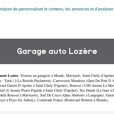
nalyse de personnaliser le contenu, les annonces et d'analyser n
Garage auto Lozère
ment Lozère
. Trouvez un garagiste à
Mende
,
Marvejols
,
Saint-Chély-d'Apcher
e :
Total ( à La Bastide Puylaurent)
,
Carrosserie Mendoise (Quai Du Pont D A
vard Guerin D Apcher à Saint Chely D'apcher)
,
Rousset (1100 Avenue La Meri
arl (6 Avenue Pierre Pignide à Saint Chely D'apcher)
,
Soc Daude (La Gare à 
hile Roussel à Marvejols)
,
Sarl De Cecco (Quai Abattoirs à Langogne)
,
Garat
yre à Peyre En Aubrac)
,
Contitrade France (Boulevard Britexte à Mende)
,.