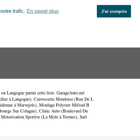
otre trafic.
En savoir plus
J'ai compris
ou
Langogne
parmi cette liste. GarageAuto.net
llier à Langogne)
,
Carrosserie Mendoise (Rue De L
dienne à Marvejols)
,
Moulage Polyster Mifsud B
Bourgs Sur Colagne)
,
Clinic Auto (Boulevard Du
 Motorisation Sportive (La Mole à Termes)
,
Sarl