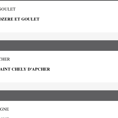
T GOULET
OZERE ET GOULET
PCHER
 SAINT CHELY D'APCHER
LAGNE