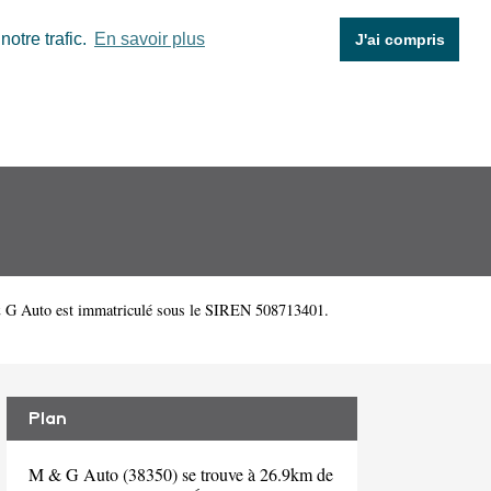
otre trafic.
En savoir plus
J'ai compris
 & G Auto est immatriculé sous le SIREN 508713401.
Plan
M & G Auto (38350) se trouve à 26.9km de