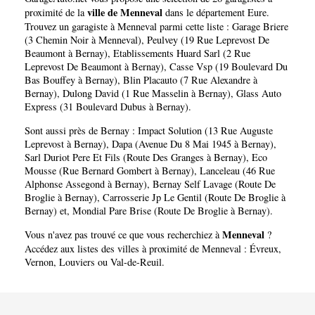
ville de Menneval
proximité de la
dans le département
Eure
.
Trouvez un garagiste à Menneval parmi cette liste :
Garage Briere
(3 Chemin Noir à Menneval)
,
Peulvey (19 Rue Leprevost De
Beaumont à Bernay)
,
Etablissements Huard Sarl (2 Rue
Leprevost De Beaumont à Bernay)
,
Casse Vsp (19 Boulevard Du
Bas Bouffey à Bernay)
,
Blin Placauto (7 Rue Alexandre à
Bernay)
,
Dulong David (1 Rue Masselin à Bernay)
,
Glass Auto
Express (31 Boulevard Dubus à Bernay)
.
Sont aussi près de Bernay :
Impact Solution (13 Rue Auguste
Leprevost à Bernay)
,
Dapa (Avenue Du 8 Mai 1945 à Bernay)
,
Sarl Duriot Pere Et Fils (Route Des Granges à Bernay)
,
Eco
Mousse (Rue Bernard Gombert à Bernay)
,
Lanceleau (46 Rue
Alphonse Assegond à Bernay)
,
Bernay Self Lavage (Route De
Broglie à Bernay)
,
Carrosserie Jp Le Gentil (Route De Broglie à
Bernay)
et,
Mondial Pare Brise (Route De Broglie à Bernay)
.
Menneval
Vous n'avez pas trouvé ce que vous recherchiez à
?
Accédez aux listes des villes à proximité de Menneval :
Évreux
,
Vernon
,
Louviers
ou
Val-de-Reuil
.