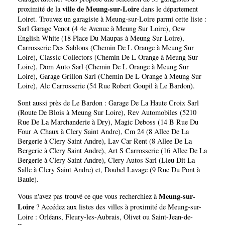
ville de Meung-sur-Loire
proximité de la
dans le département
Loiret
. Trouvez un garagiste à Meung-sur-Loire parmi cette liste :
Sarl Garage Venot (4 4e Avenue à Meung Sur Loire)
,
Oew
English White (18 Place Du Maupas à Meung Sur Loire)
,
Carrosserie Des Sablons (Chemin De L Orange à Meung Sur
Loire)
,
Classic Collectors (Chemin De L Orange à Meung Sur
Loire)
,
Dom Auto Sarl (Chemin De L Orange à Meung Sur
Loire)
,
Garage Grillon Sarl (Chemin De L Orange à Meung Sur
Loire)
,
Alc Carrosserie (54 Rue Robert Goupil à Le Bardon)
.
Sont aussi près de Le Bardon :
Garage De La Haute Croix Sarl
(Route De Blois à Meung Sur Loire)
,
Rev Automobiles (5210
Rue De La Marchanderie à Dry)
,
Magic Deboss (14 B Rue Du
Four A Chaux à Clery Saint Andre)
,
Cm 24 (8 Allee De La
Bergerie à Clery Saint Andre)
,
Lav Car Rent (8 Allee De La
Bergerie à Clery Saint Andre)
,
Art S Carrosserie (16 Allee De La
Bergerie à Clery Saint Andre)
,
Clery Autos Sarl (Lieu Dit La
Salle à Clery Saint Andre)
et,
Doubel Lavage (9 Rue Du Pont à
Baule)
.
Meung-sur-
Vous n'avez pas trouvé ce que vous recherchiez à
Loire
? Accédez aux listes des villes à proximité de Meung-sur-
Loire :
Orléans
,
Fleury-les-Aubrais
,
Olivet
ou
Saint-Jean-de-