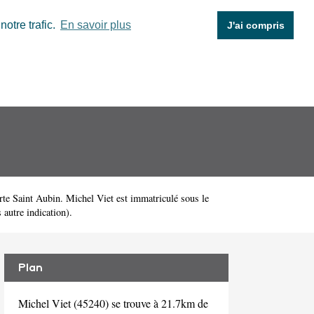
otre trafic.
En savoir plus
J'ai compris
e Saint Aubin. Michel Viet est immatriculé sous le
 autre indication).
Plan
Michel Viet (45240) se trouve à 21.7km de