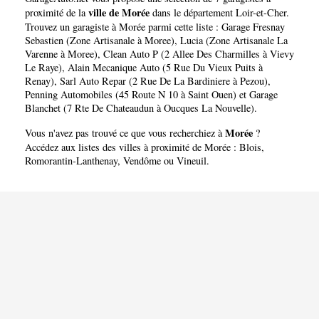
ville de Morée
proximité de la
dans le département
Loir-et-Cher
.
Trouvez un garagiste à Morée parmi cette liste :
Garage Fresnay
Sebastien (Zone Artisanale à Moree)
,
Lucia (Zone Artisanale La
Varenne à Moree)
,
Clean Auto P (2 Allee Des Charmilles à Vievy
Le Raye)
,
Alain Mecanique Auto (5 Rue Du Vieux Puits à
Renay)
,
Sarl Auto Repar (2 Rue De La Bardiniere à Pezou)
,
Penning Automobiles (45 Route N 10 à Saint Ouen)
et
Garage
Blanchet (7 Rte De Chateaudun à Oucques La Nouvelle)
.
Morée
Vous n'avez pas trouvé ce que vous recherchiez à
?
Accédez aux listes des villes à proximité de Morée :
Blois
,
Romorantin-Lanthenay
,
Vendôme
ou
Vineuil
.