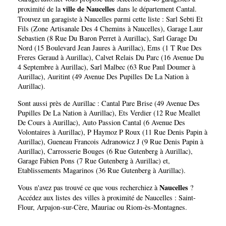
ville de Naucelles
proximité de la
dans le département
Cantal
.
Trouvez un garagiste à Naucelles parmi cette liste :
Sarl Sebti Et
Fils (Zone Artisanale Des 4 Chemins à Naucelles)
,
Garage Laur
Sebastien (8 Rue Du Baron Perret à Aurillac)
,
Sarl Garage Du
Nord (15 Boulevard Jean Jaures à Aurillac)
,
Ems (1 T Rue Des
Freres Geraud à Aurillac)
,
Calvet Relais Du Parc (16 Avenue Du
4 Septembre à Aurillac)
,
Sarl Malbec (63 Rue Paul Doumer à
Aurillac)
,
Auritint (49 Avenue Des Pupilles De La Nation à
Aurillac)
.
Sont aussi près de Aurillac :
Cantal Pare Brise (49 Avenue Des
Pupilles De La Nation à Aurillac)
,
Ets Verdier (12 Rue Meallet
De Cours à Aurillac)
,
Auto Passion Cantal (6 Avenue Des
Volontaires à Aurillac)
,
P Haymoz P Roux (11 Rue Denis Papin à
Aurillac)
,
Gueneau Francois Adranowicz J (9 Rue Denis Papin à
Aurillac)
,
Carrosserie Bouges (6 Rue Gutenberg à Aurillac)
,
Garage Fabien Pons (7 Rue Gutenberg à Aurillac)
et,
Etablissements Magarinos (36 Rue Gutenberg à Aurillac)
.
Naucelles
Vous n'avez pas trouvé ce que vous recherchiez à
?
Accédez aux listes des villes à proximité de Naucelles :
Saint-
Flour
,
Arpajon-sur-Cère
,
Mauriac
ou
Riom-ès-Montagnes
.