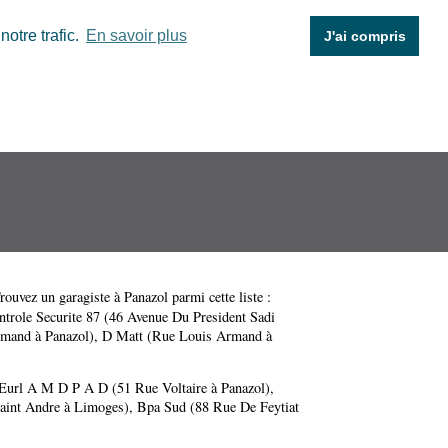
otre trafic.
En savoir plus
J'ai compris
Trouvez un garagiste à Panazol parmi cette liste :
trole Securite 87 (46 Avenue Du President Sadi
rmand à Panazol)
,
D Matt (Rue Louis Armand à
Eurl A M D P A D (51 Rue Voltaire à Panazol)
,
aint Andre à Limoges)
,
Bpa Sud (88 Rue De Feytiat