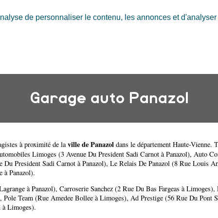
nalyse de personnaliser le contenu, les annonces et d'analyser n
Garage auto Panazol
ville de Panazol
gistes à proximité de la
dans le département
Haute-Vienne
. 
utomobiles Limoges (3 Avenue Du President Sadi Carnot à Panazol)
,
Auto Con
 Du President Sadi Carnot à Panazol)
,
Le Relais De Panazol (8 Rue Louis A
e à Panazol)
.
Lagrange à Panazol)
,
Carroserie Sanchez (2 Rue Du Bas Fargeas à Limoges)
,
,
Pole Team (Rue Amedee Bollee à Limoges)
,
Ad Prestige (56 Rue Du Pont S
d à Limoges)
.