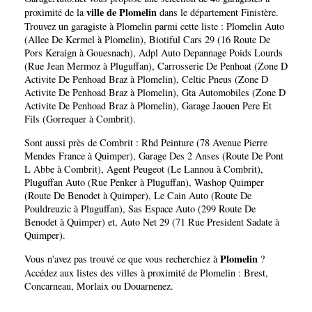
ville de Plomelin
proximité de la
dans le département
Finistère
.
Trouvez un garagiste à Plomelin parmi cette liste :
Plomelin Auto
(Allee De Kermel à Plomelin)
,
Biotiful Cars 29 (16 Route De
Pors Keraign à Gouesnach)
,
Adpl Auto Depannage Poids Lourds
(Rue Jean Mermoz à Pluguffan)
,
Carrosserie De Penhoat (Zone D
Activite De Penhoad Braz à Plomelin)
,
Celtic Pneus (Zone D
Activite De Penhoad Braz à Plomelin)
,
Gta Automobiles (Zone D
Activite De Penhoad Braz à Plomelin)
,
Garage Jaouen Pere Et
Fils (Gorrequer à Combrit)
.
Sont aussi près de Combrit :
Rhd Peinture (78 Avenue Pierre
Mendes France à Quimper)
,
Garage Des 2 Anses (Route De Pont
L Abbe à Combrit)
,
Agent Peugeot (Le Lannou à Combrit)
,
Pluguffan Auto (Rue Penker à Pluguffan)
,
Washop Quimper
(Route De Benodet à Quimper)
,
Le Cain Auto (Route De
Pouldreuzic à Pluguffan)
,
Sas Espace Auto (299 Route De
Benodet à Quimper)
et,
Auto Net 29 (71 Rue President Sadate à
Quimper)
.
Plomelin
Vous n'avez pas trouvé ce que vous recherchiez à
?
Accédez aux listes des villes à proximité de Plomelin :
Brest
,
Concarneau
,
Morlaix
ou
Douarnenez
.