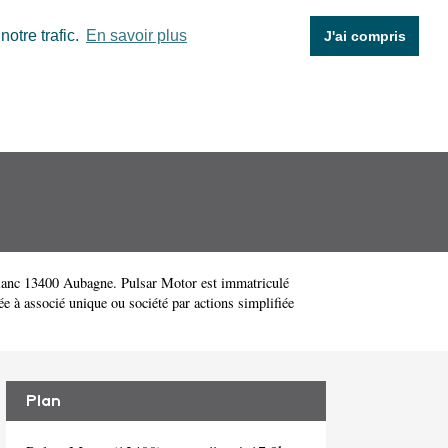
otre trafic.
En savoir plus
J'ai compris
anc 13400 Aubagne. Pulsar Motor est immatriculé
e à associé unique ou société par actions simplifiée
Plan