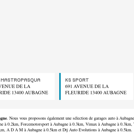
 MASTROPASQUA
KS SPORT
AVENUE DE LA
691 AVENUE DE LA
RIDE 13400 AUBAGNE
FLEURIDE 13400 AUBAGNE
agne
. Nous vous proposons également une sélection de garages auto à Aubagn
ne à 0.2km,
Forcemotorsport
à Aubagne à 0.3km,
Vimax
à Aubagne à 0.3km,
5km,
A D A M
à Aubagne à 0.5km et
Dtj Auto Evolutions
à Aubagne à 0.5km.