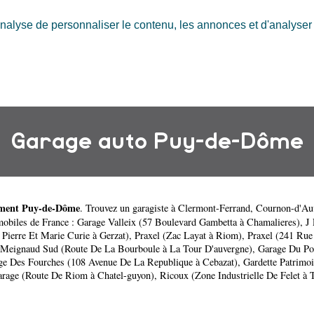
nalyse de personnaliser le contenu, les annonces et d'analyser n
Garage auto Puy-de-Dôme
ment Puy-de-Dôme
. Trouvez un garagiste à
Clermont-Ferrand
,
Cournon-d'Au
mobiles de France :
Garage Valleix (57 Boulevard Gambetta à Chamalieres)
,
J
 Pierre Et Marie Curie à Gerzat)
,
Praxel (Zac Layat à Riom)
,
Praxel (241 Rue
Meignaud Sud (Route De La Bourboule à La Tour D'auvergne)
,
Garage Du Po
ge Des Fourches (108 Avenue De La Republique à Cebazat)
,
Gardette Patrimo
rage (Route De Riom à Chatel-guyon)
,
Ricoux (Zone Industrielle De Felet à 