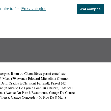
otre trafic.
En savoir plus
J'ai compris
vergne
,
Riom
ou
Chamalières
parmi cette liste.
 P Meca (79 Avenue Edouard Michelin à Clermont
 De L Oradou à Clermont Ferrand)
,
Praxel (42
nt (9 Avenue De Lyon à Pont Du Chateau)
,
Atelier Jl
ine (Avenue Du Parc à Beaumont)
,
Garage Du Centre
Thiers)
,
Garage Concordet (66 Rue Du 8 Mai à