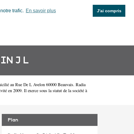
otre trafic.
En savoir plus
J'ai compris
IN J L
icilié au Rue De L Avelon 60000 Beauvais. Radia
 en 2009. Il exerce sous la statut de la société à
Plan