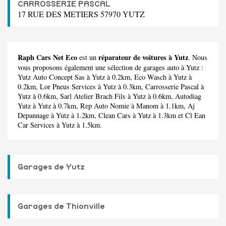
CARROSSERIE PASCAL
17 RUE DES METIERS 57970 YUTZ
Raph Cars Net Eco
réparateur de voitures à Yutz
est un
. Nous
vous proposons également une sélection de garages auto à Yutz :
Yutz Auto Concept Sas
à Yutz à 0.2km,
Eco Wasch
à Yutz à
0.2km,
Lor Pneus Services
à Yutz à 0.3km,
Carrosserie Pascal
à
Yutz à 0.6km,
Sarl Atelier Brach Fils
à Yutz à 0.6km,
Autodiag
Yutz
à Yutz à 0.7km,
Rep Auto Nomie
à Manom à 1.1km,
Aj
Depannage
à Yutz à 1.2km,
Clean Cars
à Yutz à 1.3km et
Cl Ean
Car Services
à Yutz à 1.5km.
Garages de Yutz
Garages de Thionville