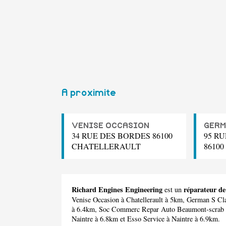
A proximite
VENISE OCCASION
GERM
34 RUE DES BORDES 86100
95 R
CHATELLERAULT
8610
Richard Engines Engineering
réparateur de
est un
Venise Occasion
à Chatellerault à 5km,
German S Cla
à 6.4km,
Soc Commerc Repar Auto Beaumont-scrab
Naintre à 6.8km et
Esso Service
à Naintre à 6.9km.