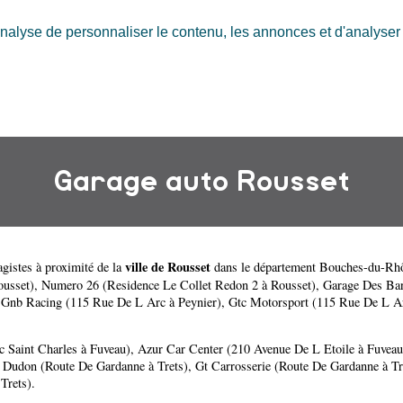
nalyse de personnaliser le contenu, les annonces et d'analyser n
Garage auto Rousset
ville de Rousset
gistes à proximité de la
dans le département
Bouches-du-Rh
ousset)
,
Numero 26 (Residence Le Collet Redon 2 à Rousset)
,
Garage Des Ban
,
Gnb Racing (115 Rue De L Arc à Peynier)
,
Gtc Motorsport (115 Rue De L Ar
 Saint Charles à Fuveau)
,
Azur Car Center (210 Avenue De L Etoile à Fuveau
,
Dudon (Route De Gardanne à Trets)
,
Gt Carrosserie (Route De Gardanne à Tr
Trets)
.