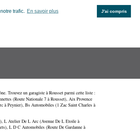
otre trafic.
En savoir plus
J'ai compris
ône
. Trouvez un garagiste à Rousset parmi cette liste :
nettes (Route Nationale 7 à Rousset)
,
Aix Provence
c à Peynier)
,
Bs Automobiles (1 Zac Saint Charles à
)
,
L Atelier De L Arc (Avenue De L Etoile à
ets)
,
L D C Automobiles (Route De Gardanne à