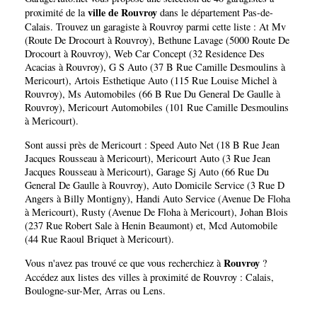
ville de Rouvroy
proximité de la
dans le département
Pas-de-
Calais
. Trouvez un garagiste à Rouvroy parmi cette liste :
At Mv
(Route De Drocourt à Rouvroy)
,
Bethune Lavage (5000 Route De
Drocourt à Rouvroy)
,
Web Car Concept (32 Residence Des
Acacias à Rouvroy)
,
G S Auto (37 B Rue Camille Desmoulins à
Mericourt)
,
Artois Esthetique Auto (115 Rue Louise Michel à
Rouvroy)
,
Ms Automobiles (66 B Rue Du General De Gaulle à
Rouvroy)
,
Mericourt Automobiles (101 Rue Camille Desmoulins
à Mericourt)
.
Sont aussi près de Mericourt :
Speed Auto Net (18 B Rue Jean
Jacques Rousseau à Mericourt)
,
Mericourt Auto (3 Rue Jean
Jacques Rousseau à Mericourt)
,
Garage Sj Auto (66 Rue Du
General De Gaulle à Rouvroy)
,
Auto Domicile Service (3 Rue D
Angers à Billy Montigny)
,
Handi Auto Service (Avenue De Floha
à Mericourt)
,
Rusty (Avenue De Floha à Mericourt)
,
Johan Blois
(237 Rue Robert Sale à Henin Beaumont)
et,
Mcd Automobile
(44 Rue Raoul Briquet à Mericourt)
.
Rouvroy
Vous n'avez pas trouvé ce que vous recherchiez à
?
Accédez aux listes des villes à proximité de Rouvroy :
Calais
,
Boulogne-sur-Mer
,
Arras
ou
Lens
.