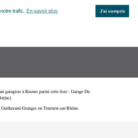
otre trafic.
En savoir plus
J'ai compris
un garagiste à Ruoms parmi cette liste :
Garage Du
arjac)
.
,
Guilherand-Granges
ou
Tournon-sur-Rhône
.