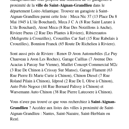
Grandlieu
ville de Saint-Aignan-Grandlieu
proximité de la
dans le
département
Loire-Atlantique
. Trouvez un garagiste à Saint-
Aignan-Grandlieu parmi cette liste :
Meca Nic 37 (13 Place Du 8
Mai 1945 à L'ile Bouchard)
,
Meca J C A (8 Rue Saint Lazare à
L'ile Bouchard)
,
Atout Meca (8 Rue Des Noizillons à Anche)
,
Riviere Pneus (2 Rue Des Plantes à Riviere)
,
Ribiereautos
(Meligrette à Crouzilles)
,
Crouzilles Car Sarl (15 Rue Rabelais à
Crouzilles)
,
Bonnion Franck (65 Route De Richelieu à Riviere)
.
Sont aussi près de Riviere :
Renov D Avon Automobiles (Le Puy
Chauveau à Avon Les Roches)
,
Garage Caillias (7 Avenue Des
Acacias à Parcay Sur Vienne)
,
Maillet Concept Commercial M2c
(3 Rue De Chinon à Crissay Sur Manse)
,
Garage Flament (63
Rue Pierre Et Marie Curie à Chinon)
,
Chinon Diesel (7 Rue
Roland Pilain à Chinon)
,
Idprod (2 Rue De L Olive à Chinon)
,
Auto Polo Negoce (44 Rue Bernard Palissy à Chinon)
et
Warsemann Auto Chinon (38 Rue Pierre Latecoere à Chinon)
.
Saint-Aignan-
Vous n'avez pas trouvé ce que vous recherchiez à
Grandlieu
? Accédez aux listes des villes à proximité de Saint-
Aignan-Grandlieu :
Nantes
,
Saint-Nazaire
,
Saint-Herblain
ou
Rezé
.