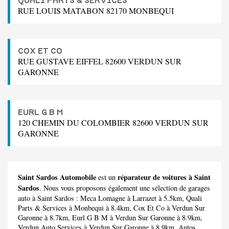
QUALI PARTS & SERVICES
RUE LOUIS MATABON 82170 MONBEQUI
COX ET CO
RUE GUSTAVE EIFFEL 82600 VERDUN SUR
GARONNE
EURL G B M
120 CHEMIN DU COLOMBIER 82600 VERDUN SUR
GARONNE
Saint Sardos Automobile
réparateur de voitures à Saint
est un
Sardos
. Nous vous proposons également une sélection de garages
auto à Saint Sardos :
Meca Lomagne
à Larrazet à 5.5km,
Quali
Parts & Services
à Monbequi à 8.4km,
Cox Et Co
à Verdun Sur
Garonne à 8.7km,
Eurl G B M
à Verdun Sur Garonne à 8.9km,
Verdun Auto Services
à Verdun Sur Garonne à 8.9km,
Autos