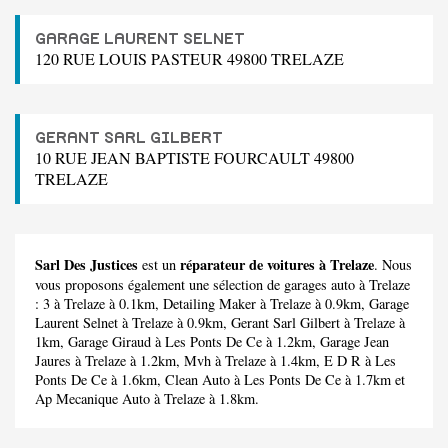
GARAGE LAURENT SELNET
120 RUE LOUIS PASTEUR 49800 TRELAZE
GERANT SARL GILBERT
10 RUE JEAN BAPTISTE FOURCAULT 49800
TRELAZE
Sarl Des Justices
réparateur de voitures à Trelaze
est un
. Nous
vous proposons également une sélection de garages auto à Trelaze
:
3
à Trelaze à 0.1km,
Detailing Maker
à Trelaze à 0.9km,
Garage
Laurent Selnet
à Trelaze à 0.9km,
Gerant Sarl Gilbert
à Trelaze à
1km,
Garage Giraud
à Les Ponts De Ce à 1.2km,
Garage Jean
Jaures
à Trelaze à 1.2km,
Mvh
à Trelaze à 1.4km,
E D R
à Les
Ponts De Ce à 1.6km,
Clean Auto
à Les Ponts De Ce à 1.7km et
Ap Mecanique Auto
à Trelaze à 1.8km.