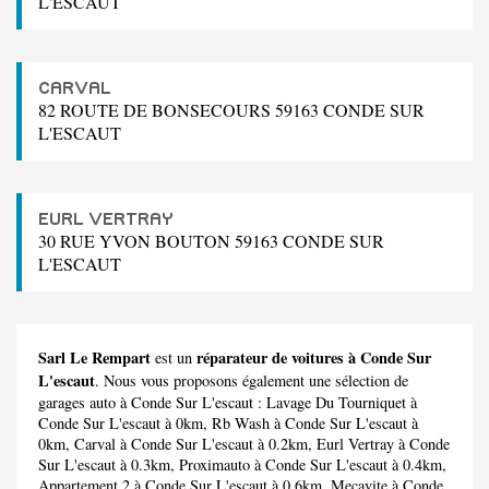
L'ESCAUT
CARVAL
82 ROUTE DE BONSECOURS 59163 CONDE SUR
L'ESCAUT
EURL VERTRAY
30 RUE YVON BOUTON 59163 CONDE SUR
L'ESCAUT
Sarl Le Rempart
réparateur de voitures à Conde Sur
est un
L'escaut
. Nous vous proposons également une sélection de
garages auto à Conde Sur L'escaut :
Lavage Du Tourniquet
à
Conde Sur L'escaut à 0km,
Rb Wash
à Conde Sur L'escaut à
0km,
Carval
à Conde Sur L'escaut à 0.2km,
Eurl Vertray
à Conde
Sur L'escaut à 0.3km,
Proximauto
à Conde Sur L'escaut à 0.4km,
Appartement 2
à Conde Sur L'escaut à 0.6km,
Mecavite
à Conde